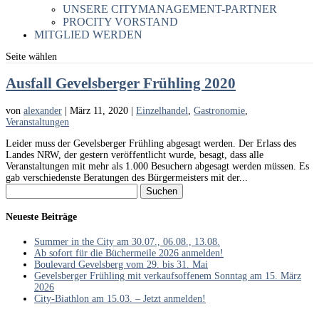
UNSERE CITYMANAGEMENT-PARTNER
PROCITY VORSTAND
MITGLIED WERDEN
Seite wählen
Ausfall Gevelsberger Frühling 2020
von
alexander
|
März 11, 2020
|
Einzelhandel
,
Gastronomie
,
Veranstaltungen
Leider muss der Gevelsberger Frühling abgesagt werden. Der Erlass des
Landes NRW, der gestern veröffentlicht wurde, besagt, dass alle
Veranstaltungen mit mehr als 1.000 Besuchern abgesagt werden müssen. Es
gab verschiedenste Beratungen des Bürgermeisters mit der...
Suchen
nach:
Neueste Beiträge
Summer in the City am 30.07., 06.08., 13.08.
Ab sofort für die Büchermeile 2026 anmelden!
Boulevard Gevelsberg vom 29. bis 31. Mai
Gevelsberger Frühling mit verkaufsoffenem Sonntag am 15. März
2026
City-Biathlon am 15.03. – Jetzt anmelden!