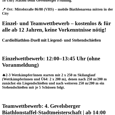
18 Uhr)
Station beim
Gevelsberger Frühling
.
📍
Ort: Mittelstraße 86/88 (VHS)
– mobile Biathlonarena mitten in der
City
Einzel- und Teamwettbewerb
– kostenlos & für
alle ab 12 Jahren, keine Vorkenntnisse nötig!
CardioBiathlon-Duell mit Liegend- und Stehendschießen
Einzelwettbewerb: 12:00–13:45 Uhr
(ohne
Voranmeldung)
🔥
2-3 Wettkämpfer/innen starten mit 2 x 250 m Skilanglauf
(Wettkämpferinnen und Ü64: 2 x 200 m), denen nach 250 m/200 m
zunächst ein Liegendschießen und nach weiteren 250 m/200 m ein
Stehendschießen mit je 5 Schüssen folgt.
Teamwettbewerb: 4. Gevelsberger
Biathlonstaffel-Stadtmeisterschaft | ab 14:00