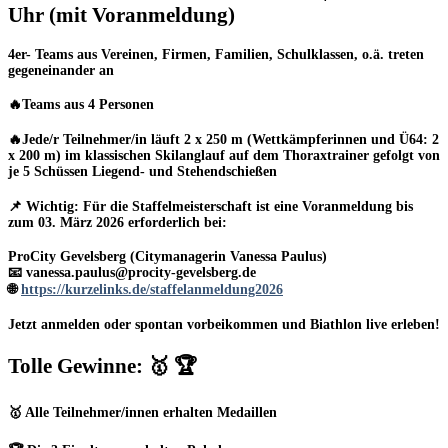
Uhr
(mit Voranmeldung)
4er- Teams aus Vereinen, Firmen, Familien, Schulklassen, o.ä. treten
gegeneinander an
🔥
Teams aus 4 Personen
🔥
Jede/r Teilnehmer/in läuft 2 x 250 m (Wettkämpferinnen und Ü64: 2
x 200 m) im klassischen Skilanglauf auf dem Thoraxtrainer gefolgt von
je 5 Schüssen Liegend- und Stehendschießen
📌
Wichtig:
Für die Staffelmeisterschaft ist eine
Voranmeldung bis
zum 03. März 2026
erforderlich bei:
ProCity Gevelsberg (Citymanagerin Vanessa Paulus)
📧 vanessa.paulus@procity-gevelsberg.de
🌐
https://kurzelinks.de/staffelanmeldung2026
Jetzt anmelden oder spontan vorbeikommen und Biathlon live erleben!
Tolle Gewinne:
🥇 🏆
🥇 Alle Teilnehmer/innen erhalten Medaillen