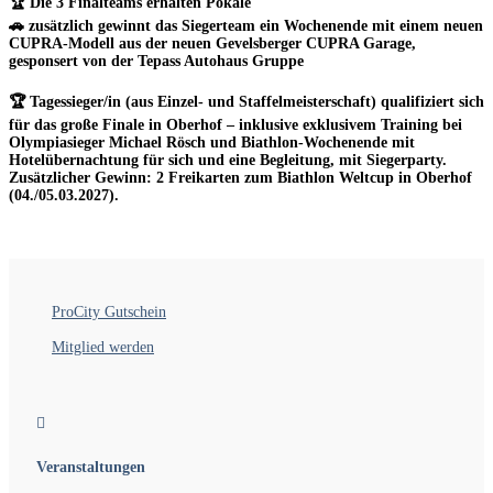
🏆
Die 3 Finalteams
erhalten Pokale
🚗 zusätzlich gewinnt das Siegerteam ein
Wochenende mit einem neuen
CUPRA-Modell
aus der neuen Gevelsberger CUPRA Garage,
gesponsert von der Tepass Autohaus Gruppe
🏆
Tagessieger/in
(aus Einzel- und Staffelmeisterschaft) qualifiziert sich
für das große Finale in Oberhof – inklusive exklusivem Training bei
Olympiasieger Michael Rösch und Biathlon-Wochenende mit
Hotelübernachtung für sich und eine Begleitung, mit Siegerparty.
Zusätzlicher Gewinn: 2 Freikarten zum Biathlon Weltcup in Oberhof
(04./05.03.2027).
ProCity Gutschein
Mitglied werden

Veranstaltungen