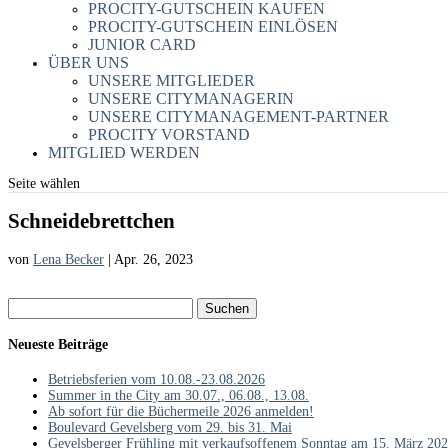
PROCITY-GUTSCHEIN KAUFEN
PROCITY-GUTSCHEIN EINLÖSEN
JUNIOR CARD
ÜBER UNS
UNSERE MITGLIEDER
UNSERE CITYMANAGERIN
UNSERE CITYMANAGEMENT-PARTNER
PROCITY VORSTAND
MITGLIED WERDEN
Seite wählen
Schneidebrettchen
von
Lena Becker
|
Apr. 26, 2023
Suchen
nach:
Neueste Beiträge
Betriebsferien vom 10.08.-23.08.2026
Summer in the City am 30.07., 06.08., 13.08.
Ab sofort für die Büchermeile 2026 anmelden!
Boulevard Gevelsberg vom 29. bis 31. Mai
Gevelsberger Frühling mit verkaufsoffenem Sonntag am 15. März 20