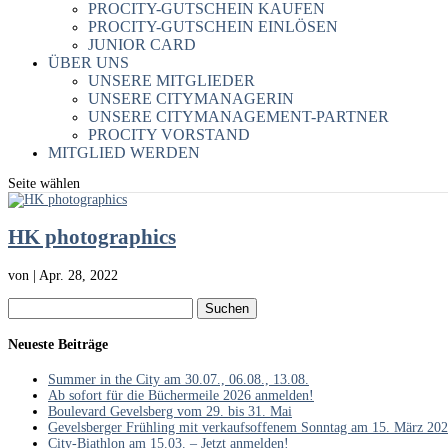
PROCITY-GUTSCHEIN KAUFEN
PROCITY-GUTSCHEIN EINLÖSEN
JUNIOR CARD
ÜBER UNS
UNSERE MITGLIEDER
UNSERE CITYMANAGERIN
UNSERE CITYMANAGEMENT-PARTNER
PROCITY VORSTAND
MITGLIED WERDEN
Seite wählen
HK photographics
von
|
Apr. 28, 2022
Suchen
nach:
Neueste Beiträge
Summer in the City am 30.07., 06.08., 13.08.
Ab sofort für die Büchermeile 2026 anmelden!
Boulevard Gevelsberg vom 29. bis 31. Mai
Gevelsberger Frühling mit verkaufsoffenem Sonntag am 15. März 20
City-Biathlon am 15.03. – Jetzt anmelden!