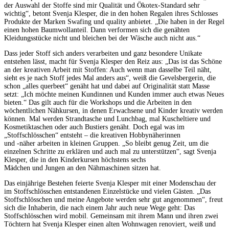
der Auswahl der Stoffe sind mir Qualität und Ökotex-Standard sehr
wichtig“, betont Svenja Klesper, die in den hohen Regalen ihres Schlosses
Produkte der Marken Swafing und quality anbietet. „Die haben in der Regel
einen hohen Baumwollanteil. Dann verformen sich die genähten
Kleidungsstücke nicht und bleichen bei der Wäsche auch nicht aus.“
Dass jeder Stoff sich anders verarbeiten und ganz besondere Unikate
entstehen lässt, macht für Svenja Klesper den Reiz aus: „Das ist das Schöne
an der kreativen Arbeit mit Stoffen: Auch wenn man dasselbe Teil näht,
sieht es je nach Stoff jedes Mal anders aus“, weiß die Gevelsbergerin, die
schon „alles querbeet“ genäht hat und dabei auf Originalität statt Masse
setzt: „Ich möchte meinen Kundinnen und Kunden immer auch etwas Neues
bieten.“ Das gilt auch für die Workshops und die Arbeiten in den
wöchentlichen Nähkursen, in denen Erwachsene und Kinder kreativ werden
können. Mal werden Strandtasche und Lunchbag, mal Kuscheltiere und
Kosmetiktaschen oder auch Bustiers genäht. Doch egal was im
„Stoffschlösschen“ entsteht – die kreativen Hobbynäherinnen
und -näher arbeiten in kleinen Gruppen. „So bleibt genug Zeit, um die
einzelnen Schritte zu erklären und auch mal zu unterstützen“, sagt Svenja
Klesper, die in den Kinderkursen höchstens sechs
Mädchen und Jungen an den Nähmaschinen sitzen hat.
Das einjährige Bestehen feierte Svenja Klesper mit einer Modenschau der
im Stoffschlösschen entstandenen Einzelstücke und vielen Gästen. „Das
Stoffschlösschen und meine Angebote werden sehr gut angenommen“, freut
sich die Inhaberin, die nach einem Jahr auch neue Wege geht: Das
Stoffschlösschen wird mobil. Gemeinsam mit ihrem Mann und ihren zwei
Töchtern hat Svenja Klesper einen alten Wohnwagen renoviert, weiß und