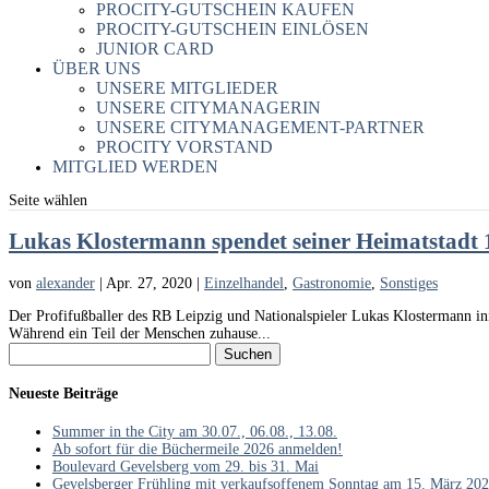
PROCITY-GUTSCHEIN KAUFEN
PROCITY-GUTSCHEIN EINLÖSEN
JUNIOR CARD
ÜBER UNS
UNSERE MITGLIEDER
UNSERE CITYMANAGERIN
UNSERE CITYMANAGEMENT-PARTNER
PROCITY VORSTAND
MITGLIED WERDEN
Seite wählen
Lukas Klostermann spendet seiner Heimatstadt 
von
alexander
|
Apr. 27, 2020
|
Einzelhandel
,
Gastronomie
,
Sonstiges
Der Profifußballer des RB Leipzig und Nationalspieler Lukas Klostermann ini
Während ein Teil der Menschen zuhause...
Suchen
nach:
Neueste Beiträge
Summer in the City am 30.07., 06.08., 13.08.
Ab sofort für die Büchermeile 2026 anmelden!
Boulevard Gevelsberg vom 29. bis 31. Mai
Gevelsberger Frühling mit verkaufsoffenem Sonntag am 15. März 20