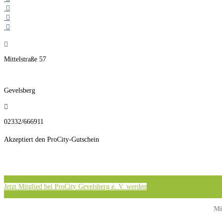
Mittelstraße 57
Gevelsberg
02332/666911
Akzeptiert den ProCity-Gutschein
Jetzt Mitglied bei ProCity Gevelsberg e. V. werden
Mi