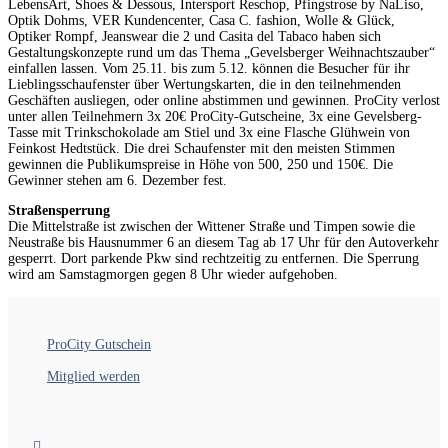
LebensArt, Shoes & Dessous, Intersport Reschop, Pfingstrose by NaLiso,
Optik Dohms, VER Kundencenter, Casa C. fashion, Wolle & Glück,
Optiker Rompf, Jeanswear die 2 und Casita del Tabaco haben sich
Gestaltungskonzepte rund um das Thema „Gevelsberger Weihnachtszauber“
einfallen lassen. Vom 25.11. bis zum 5.12. können die Besucher für ihr
Lieblingsschaufenster über Wertungskarten, die in den teilnehmenden
Geschäften ausliegen, oder online abstimmen und gewinnen. ProCity verlost
unter allen Teilnehmern 3x 20€ ProCity-Gutscheine, 3x eine Gevelsberg-
Tasse mit Trinkschokolade am Stiel und 3x eine Flasche Glühwein von
Feinkost Hedtstück. Die drei Schaufenster mit den meisten Stimmen
gewinnen die Publikumspreise in Höhe von 500, 250 und 150€. Die
Gewinner stehen am 6. Dezember fest.
Straßensperrung
Die Mittelstraße ist zwischen der Wittener Straße und Timpen sowie die
Neustraße bis Hausnummer 6 an diesem Tag ab 17 Uhr für den Autoverkehr
gesperrt. Dort parkende Pkw sind rechtzeitig zu entfernen. Die Sperrung
wird am Samstagmorgen gegen 8 Uhr wieder aufgehoben.
ProCity Gutschein
Mitglied werden
