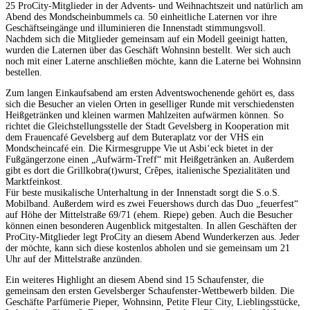
25 ProCity-Mitglieder in der Advents- und Weihnachtszeit und natürlich am
Abend des Mondscheinbummels ca. 50 einheitliche Laternen vor ihre
Geschäftseingänge und illuminieren die Innenstadt stimmungsvoll.
Nachdem sich die Mitglieder gemeinsam auf ein Modell geeinigt hatten,
wurden die Laternen über das Geschäft Wohnsinn bestellt. Wer sich auch
noch mit einer Laterne anschließen möchte, kann die Laterne bei Wohnsinn
bestellen.
Zum langen Einkaufsabend am ersten Adventswochenende gehört es, dass
sich die Besucher an vielen Orten in geselliger Runde mit verschiedensten
Heißgetränken und kleinen warmen Mahlzeiten aufwärmen können. So
richtet die Gleichstellungsstelle der Stadt Gevelsberg in Kooperation mit
dem Frauencafé Gevelsberg auf dem Buteraplatz vor der VHS ein
Mondscheincafé ein. Die Kirmesgruppe Vie ut Asbi‘eck bietet in der
Fußgängerzone einen „Aufwärm-Treff“ mit Heißgetränken an. Außerdem
gibt es dort die Grillkobra(t)wurst, Crêpes, italienische Spezialitäten und
Marktfeinkost.
Für beste musikalische Unterhaltung in der Innenstadt sorgt die S.o.S.
Mobilband. Außerdem wird es zwei Feuershows durch das Duo „feuerfest“
auf Höhe der Mittelstraße 69/71 (ehem. Riepe) geben. Auch die Besucher
können einen besonderen Augenblick mitgestalten. In allen Geschäften der
ProCity-Mitglieder legt ProCity an diesem Abend Wunderkerzen aus. Jeder
der möchte, kann sich diese kostenlos abholen und sie gemeinsam um 21
Uhr auf der Mittelstraße anzünden.
Ein weiteres Highlight an diesem Abend sind 15 Schaufenster, die
gemeinsam den ersten Gevelsberger Schaufenster-Wettbewerb bilden. Die
Geschäfte Parfümerie Pieper, Wohnsinn, Petite Fleur City, Lieblingsstücke,