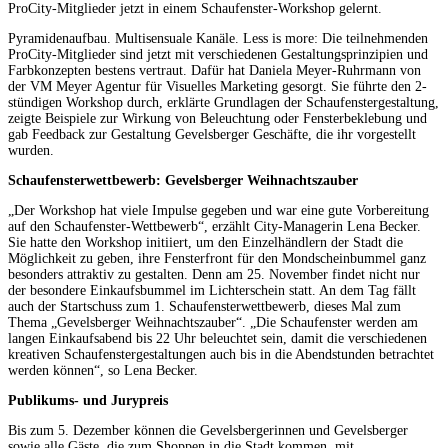
ProCity-Mitglieder jetzt in einem Schaufenster-Workshop gelernt.
Pyramidenaufbau. Multisensuale Kanäle. Less is more: Die teilnehmenden
ProCity-Mitglieder sind jetzt mit verschiedenen Gestaltungsprinzipien und
Farbkonzepten bestens vertraut. Dafür hat Daniela Meyer-Ruhrmann von
der VM Meyer Agentur für Visuelles Marketing gesorgt. Sie führte den 2-
stündigen Workshop durch, erklärte Grundlagen der Schaufenstergestaltung,
zeigte Beispiele zur Wirkung von Beleuchtung oder Fensterbeklebung und
gab Feedback zur Gestaltung Gevelsberger Geschäfte, die ihr vorgestellt
wurden.
Schaufensterwettbewerb: Gevelsberger Weihnachtszauber
„Der Workshop hat viele Impulse gegeben und war eine gute Vorbereitung
auf den Schaufenster-Wettbewerb“, erzählt City-Managerin Lena Becker.
Sie hatte den Workshop initiiert, um den Einzelhändlern der Stadt die
Möglichkeit zu geben, ihre Fensterfront für den Mondscheinbummel ganz
besonders attraktiv zu gestalten. Denn am 25. November findet nicht nur
der besondere Einkaufsbummel im Lichterschein statt. An dem Tag fällt
auch der Startschuss zum 1. Schaufensterwettbewerb, dieses Mal zum
Thema „Gevelsberger Weihnachtszauber“. „Die Schaufenster werden am
langen Einkaufsabend bis 22 Uhr beleuchtet sein, damit die verschiedenen
kreativen Schaufenstergestaltungen auch bis in die Abendstunden betrachtet
werden können“, so Lena Becker.
Publikums- und Jurypreis
Bis zum 5. Dezember können die Gevelsbergerinnen und Gevelsberger
sowie alle Gäste, die zum Shoppen in die Stadt kommen, mit