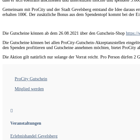
dass er sich ebenfalls anschließen und unterstützen möchte und spendete 3.00
Gemeinsam mit ProCity und der Stadt Gevelsberg entstand die Idee daraus e
erhalten 100€. Der zusätzliche Bonus aus dem Spendentopf kommt bei der Ein
Die Gutscheine können ab dem 26.08.2021 über den Gutschein-Shop
https:/
Die Gutscheine können bei allen ProCity-Gutschein-Akzeptanzstellen eingelö
den Spenden profitieren und Gutscheine annehmen möchten, bietet ProCity ak
Die Aktion gilt natürlich nur solange der Vorrat reicht. Pro Person dürfen 2 G
ProCity Gutschein
Mitglied werden

Veranstaltungen
Erlebnishandel Gevelsberg