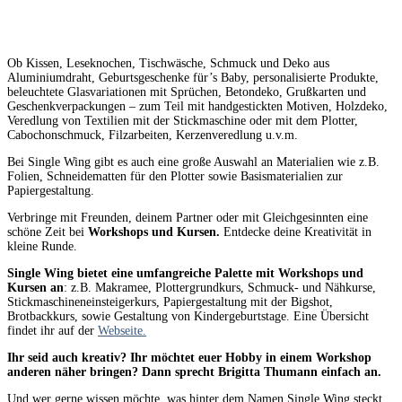
Ob Kissen, Leseknochen, Tischwäsche, Schmuck und Deko aus
Aluminiumdraht, Geburtsgeschenke für’s Baby, personalisierte Produkte,
beleuchtete Glasvariationen mit Sprüchen, Betondeko, Grußkarten und
Geschenkverpackungen – zum Teil mit handgestickten Motiven, Holzdeko,
Veredlung von Textilien mit der Stickmaschine oder mit dem Plotter,
Cabochonschmuck, Filzarbeiten, Kerzenveredlung u.v.m.
Bei Single Wing gibt es auch eine große Auswahl an Materialien wie z.B.
Folien, Schneidematten für den Plotter sowie Basismaterialien zur
Papiergestaltung.
Verbringe mit Freunden, deinem Partner oder mit Gleichgesinnten eine
schöne Zeit bei
Workshops und Kursen.
Entdecke deine Kreativität in
kleine Runde.
Single Wing bietet eine umfangreiche Palette mit Workshops und
Kursen an
: z.B. Makramee, Plottergrundkurs, Schmuck- und Nähkurse,
Stickmaschineneinsteigerkurs, Papiergestaltung mit der Bigshot,
Brotbackkurs, sowie Gestaltung von Kindergeburtstage. Eine Übersicht
findet ihr auf der
Webseite.
Ihr seid auch kreativ? Ihr möchtet euer Hobby in einem Workshop
anderen näher bringen? Dann sprecht Brigitta Thumann einfach an.
Und wer gerne wissen möchte, was hinter dem Namen Single Wing steckt,